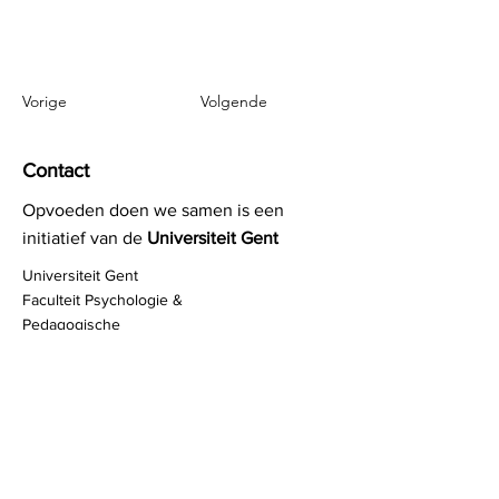
Vorige
Volgende
Contact
Opvoeden doen we samen is een
initiatief van de
Universiteit Gent
Universiteit Gent
Faculteit Psychologie &
Pedagogische
Wetenschappen
Henri Dunantlaan 2
B-9000 Gent
Professor Jochen Devlieghere
Jochen.Devlieghere@UGent.be