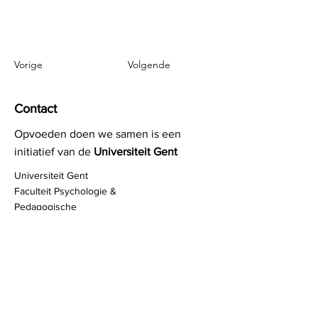
Vorige
Volgende
Contact
Opvoeden doen we samen is een
initiatief van de
Universiteit Gent
Universiteit Gent
Faculteit Psychologie &
Pedagogische
Wetenschappen
Henri Dunantlaan 2
B-9000 Gent
Professor Jochen Devlieghere
Jochen.Devlieghere@UGent.be