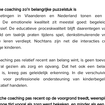
 coaching zo’n belangrijke puzzelstuk is
smetingen in Vlaanderen en Nederland tonen een du
 De emotionele kwaliteit zit meestal goed: begeleid
ef. De educatieve proceskwaliteit blijft daarentegen va
d om taalrijk praten tijdens spel, denkstimulerende vr
leren verdiept. Nochtans zijn net die interacties cr
ge kinderen.
ching pas relatief recent aan belang wint, is geen toeva
ral gezien als zorg en opvang. Dat het ook een belang
 is, kreeg pas geleidelijk erkenning. In die verschuiv
 voor professionele ondersteuning van kinderbegel
atief handelen.
che coaching pas recent op de voorgrond treedt, weerspi
nge tijd vooral als zorg werd bekeken, en minder als een