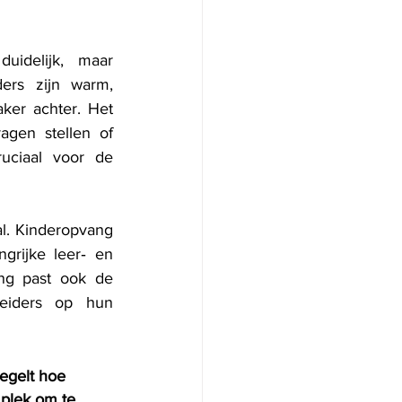
idelijk, maar 
ers zijn warm, 
ker achter. Het 
agen stellen of 
uciaal voor de 
l. Kinderopvang 
rijke leer‑ en 
ing past ook de 
eiders op hun 
egelt hoe 
 plek om te 