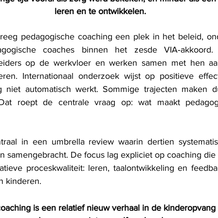
leren en te ontwikkelen.
reeg pedagogische coaching een plek in het beleid, ond
agogische coaches binnen het zesde VIA‑akkoord.
iders op de werkvloer en werken samen met hen aan k
eren. Internationaal onderzoek wijst op positieve effec
g niet automatisch werkt. Sommige trajecten maken duid
 Dat roept de centrale vraag op: wat maakt pedagog
traal in een umbrella review waarin dertien systematis
 samengebracht. De focus lag expliciet op coaching die ge
ieve proceskwaliteit: leren, taalontwikkeling en feedbac
n kinderen.
aching is een relatief nieuw verhaal in de kinderopvang 