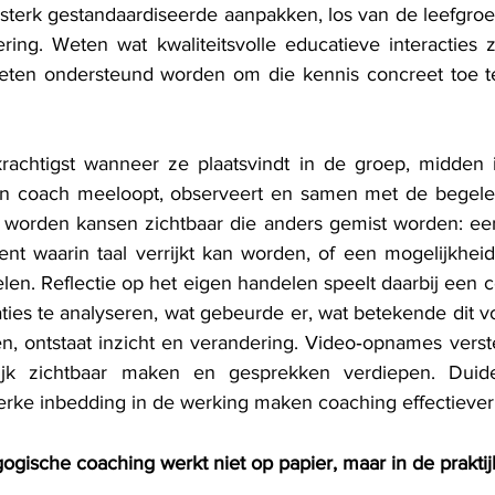
sterk gestandaardiseerde aanpakken, los van de leefgroep
ring. Weten wat kwaliteitsvolle educatieve interacties zi
oeten ondersteund worden om die kennis concreet toe te
krachtigst wanneer ze plaatsvindt in de groep, midden i
en coach meeloopt, observeert en samen met de begeleider
worden kansen zichtbaar die anders gemist worden: een
nt waarin taal verrijkt kan worden, of een mogelijkhei
elen. Reflectie op het eigen handelen speelt daarbij een ce
ies te analyseren, wat gebeurde er, wat betekende dit vo
en, ontstaat inzicht en verandering. Video‑opnames verste
jk zichtbaar maken en gesprekken verdiepen. Duidel
erke inbedding in de werking maken coaching effectieve
ogische coaching werkt niet op papier, maar in de praktij