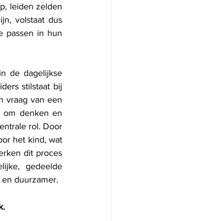
, leiden zelden 
jn, volstaat dus 
 passen in hun 
n de dagelijkse 
s stilstaat bij 
 vraag van een 
d om denken en 
ntrale rol. Door 
or het kind, wat 
rken dit proces 
ijke, gedeelde 
r en duurzamer.
k.