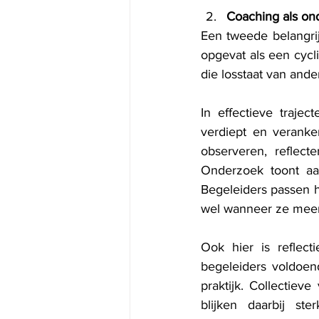
Coaching als on
Een tweede belangrij
opgevat als een cycl
die losstaat van ander
In effectieve traje
verdiept en veranker
observeren, reflect
Onderzoek toont aan
Begeleiders passen 
wel wanneer ze meerd
Ook hier is reflec
begeleiders voldoend
praktijk. Collectie
blijken daarbij st