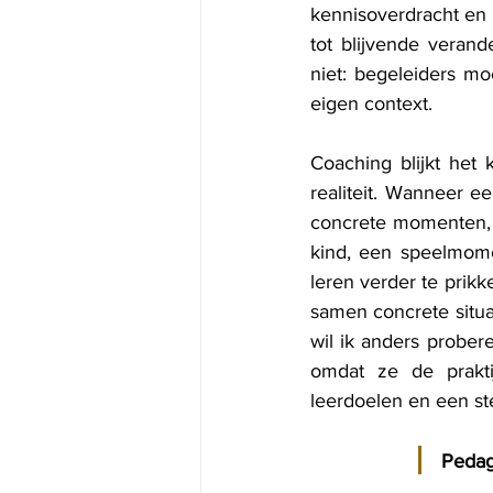
kennisoverdracht en 
tot blijvende verande
niet: begeleiders m
eigen context.
Coaching blijkt het 
realiteit. Wanneer e
concrete momenten, 
kind, een speelmome
leren verder te prikk
samen concrete situat
wil ik anders prober
omdat ze de prakti
leerdoelen en een st
Pedag