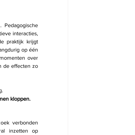
. Pedagogische 
eve interacties, 
raktijk krijgt 
angdurig op één 
e momenten over 
m de effecten zo 
g.
enen kloppen.
zoek verbonden 
al inzetten op 