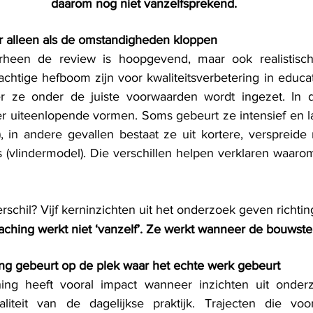
daarom nog niet vanzelfsprekend.
r alleen als de omstandigheden kloppen
heen de review is hoopgevend, maar ook realistisch
htige hefboom zijn voor kwaliteitsverbetering in educati
 ze onder de juiste voorwaarden wordt ingezet. In de p
r uiteenlopende vormen. Soms gebeurt ze intensief en l
l), in andere gevallen bestaat ze uit kortere, verspreid
s (vlindermodel). Die verschillen helpen verklaren waaro
schil? Vijf kerninzichten uit het onderzoek geven richtin
ching werkt niet ‘vanzelf’. Ze werkt wanneer de bouwst
g gebeurt op de plek waar het echte werk gebeurt
ing heeft vooral impact wanneer inzichten uit onder
teit van de dagelijkse praktijk. Trajecten die voor