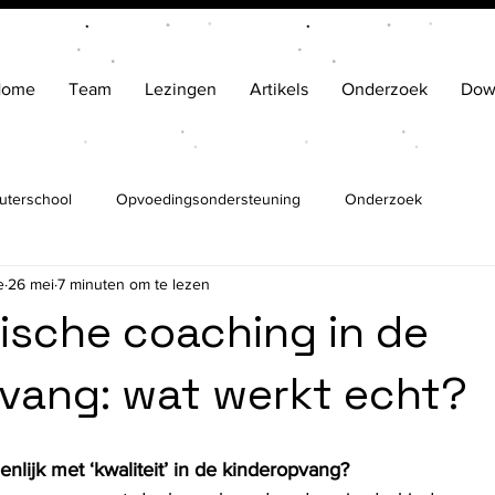
Home
Team
Lezingen
Artikels
Onderzoek
Dow
uterschool
Opvoedingsondersteuning
Onderzoek
e
26 mei
7 minuten om te lezen
sche coaching in de
vang: wat werkt echt?
lijk met ‘kwaliteit’ in de kinderopvang?