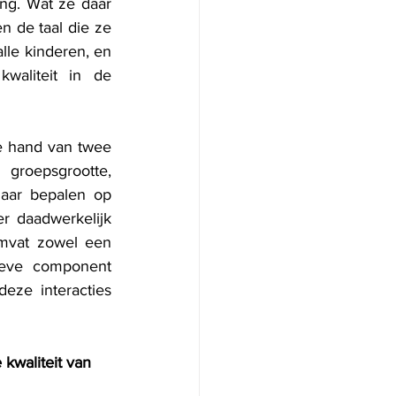
g. Wat ze daar 
n de taal die ze 
lle kinderen, en 
aliteit in de 
e hand van twee 
groepsgrootte, 
maar bepalen op 
r daadwerkelijk 
omvat zowel een 
ieve component 
eze interacties 
kwaliteit van 