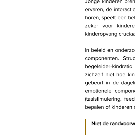
Jonge kinderen bren
ervaren, de interacti
horen, speelt een bel
zeker voor kindere
kinderopvang cruciaa
In beleid en onderz
componenten. Struct
begeleider‑kindratio
zichzelf niet hoe ki
gebeurt in de dagel
emotionele componen
(taalstimulering, fe
bepalen of kinderen 
Niet de randvoorwa