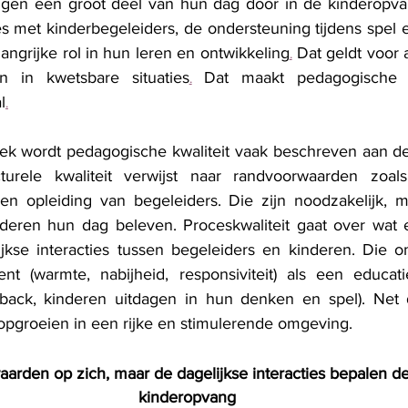
gen een groot deel van hun dag door in de kinderopvan
es met kinderbegeleiders, de ondersteuning tijdens spel e
angrijke rol in hun leren en ontwikkeling
 Dat geldt voor a
.
n in kwetsbare situaties
 Dat maakt pedagogische kw
.
l
.
oek wordt pedagogische kwaliteit vaak beschreven aan d
urele kwaliteit verwijst naar randvoorwaarden zoals 
 en opleiding van begeleiders. Die zijn noodzakelijk, 
nderen hun dag beleven. Proceskwaliteit gaat over wat e
ijkse interacties tussen begeleiders en kinderen. Die 
t (warmte, nabijheid, responsiviteit) als een educat
edback, kinderen uitdagen in hun denken en spel). Net d
opgroeien in een rijke en stimulerende omgeving.
arden op zich, maar de dagelijkse interacties bepalen de 
kinderopvang