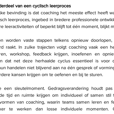
derdeel van een cyclisch leerproces
ke bevinding is dat coaching het meeste effect heeft w
isch leerproces, ingebed in bredere professionele ontwikk
e leeractiviteiten of beperkt blijft tot één moment, blijkt 
cten worden vaste stappen telkens opnieuw doorlopen, 
d raakt. In zulke trajecten volgt coaching vaak een he
eren, workshop, feedback krijgen, inoefenen en opnie
 dat net deze herhaalde cyclus essentieel is voor d
hun handelen niet blijvend aan na één gesprek of vormi
ere kansen krijgen om te oefenen en bij te sturen.
tie een sleutelmoment. Gedragsverandering houdt pas
e tijd en ruimte krijgen om individueel of samen stil t
ve vormen van coaching, waarin teams samen leren en fe
erker te werken dan losse individuele momenten. Oo